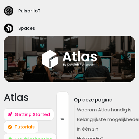
Pulsar IoT
Spaces
Atlas
Op deze pagina
Waarom Atlas handig is
Getting Started
Belangrijkste mogelijkhede
Tutorials
In één zin
Hulp nodig?