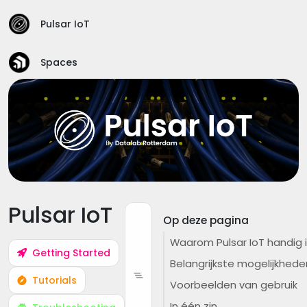
Pulsar IoT
Spaces
Pulsar IoT
Op deze pagina
Waarom Pulsar IoT handig 
Getting Started
Belangrijkste mogelijkhede
Tutorials
Voorbeelden van gebruik
In één zin